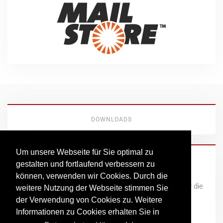
DOWNLOADS
Um unsere Webseite für Sie optimal zu
Fernwartung
gestalten und fortlaufend verbessern zu
können, verwenden wir Cookies. Durch die
Hier finden Sie unseren Client für die
weitere Nutzung der Webseite stimmen Sie
Fernwartung zum Download.
der Verwendung von Cookies zu. Weitere
(Premiumsupport Client)
Informationen zu Cookies erhalten Sie in