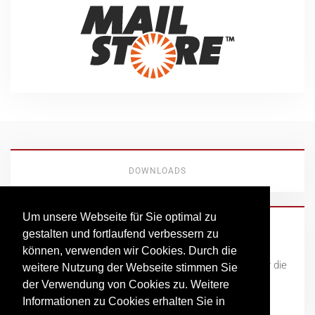
DOWNLOADS
Um unsere Webseite für Sie optimal zu
Fernwartung
gestalten und fortlaufend verbessern zu
können, verwenden wir Cookies. Durch die
Hier finden Sie unseren Client für die
weitere Nutzung der Webseite stimmen Sie
Fernwartung zum Download.
der Verwendung von Cookies zu. Weitere
(Premiumsupport Client)
Informationen zu Cookies erhalten Sie in